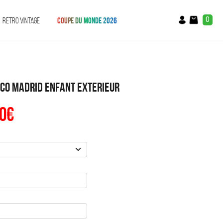
0
RETRO VINTAGE
COUPE DU MONDE 2026
ico Madrid Enfant Exterieur
0
€
Le
prix
al
actuel
:
est :
€.
39.90€.