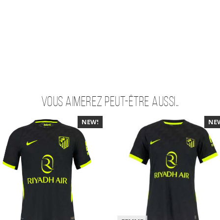
Vous aimerez peut-être aussi…
NEW!
-40%
NE
-4