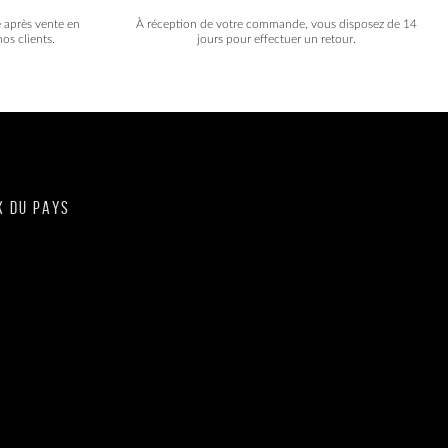
e après vente en
À réception de votre commande, vous disposez de 14
os clients.
jours pour effectuer un retour.
X DU PAYS