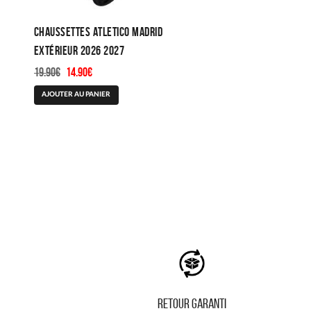
Chaussettes Atletico Madrid
Extérieur 2026 2027
Le
Le
19.90
€
14.90
€
prix
prix
AJOUTER AU PANIER
initial
actuel
était :
est :
19.90€.
14.90€.
RETOUR GARANTI