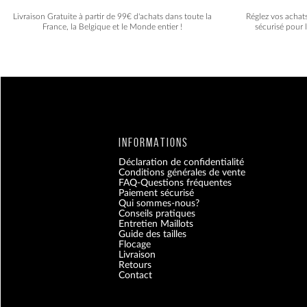
Livraison Gratuite à partir de 99€ d'achats dans toute la
Réglez vos achat
France, la Belgique et le Monde entier !
sécurisé pour 
INFORMATIONS
Déclaration de confidentialité
Conditions générales de vente
FAQ-Questions fréquentes
Paiement sécurisé
Qui sommes-nous?
Conseils pratiques
Entretien Maillots
Guide des tailles
Flocage
Livraison
Retours
Contact
Blog