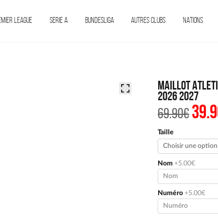
EMIER LEAGUE
SERIE A
BUNDESLIGA
AUTRES CLUBS
NATIONS
Maillot Atlet
2026 2027
39.9
Le
69.90
€
prix
initi
était 
Taille
69.90
Nom
+5.00€
Numéro
+5.00€