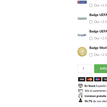
Oui
+2.
Badge UEFA
Oui
+2.
Badge UEFA
Oui
+2.
Badge Worl
Oui
+2.
quantité
AJOU
de
Maillot
Atletico
Madrid
Enfant
Exterieur
2026
2027