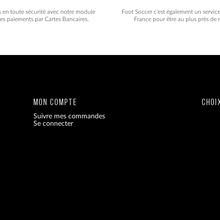
s en toute sécurité avec notre module
Foot Soccer c'est également un servic
les paiements par Cartes Bancaires.
France pour être au plus près de n
MON COMPTE
CHOI
Suivre mes commandes
Se connecter