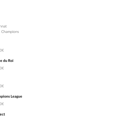
nnat
s Champions
50€
e du Roi
50€
50€
pions League
50€
ect