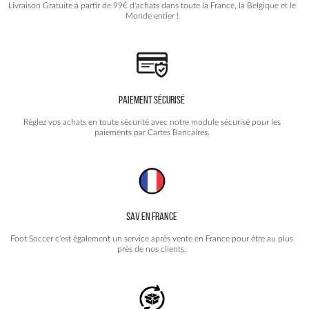
Livraison Gratuite à partir de 99€ d'achats dans toute la France, la Belgique et le
page
Monde entier !
du
produit
PAIEMENT SÉCURISÉ
Réglez vos achats en toute sécurité avec notre module sécurisé pour les
paiements par Cartes Bancaires.
SAV EN FRANCE
Foot Soccer c'est également un service après vente en France pour être au plus
près de nos clients.