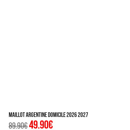
Maillot Argentine Domicile 2026 2027
49.90
€
Le
Le
89.90
€
prix
prix