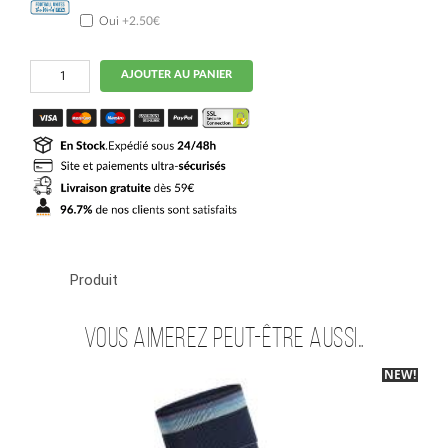
Oui
+2.50€
quantité
AJOUTER AU PANIER
de
Maillot
Argentine
Domicile
2026
2027
Produit
Vous aimerez peut-être aussi…
NEW!
-30%