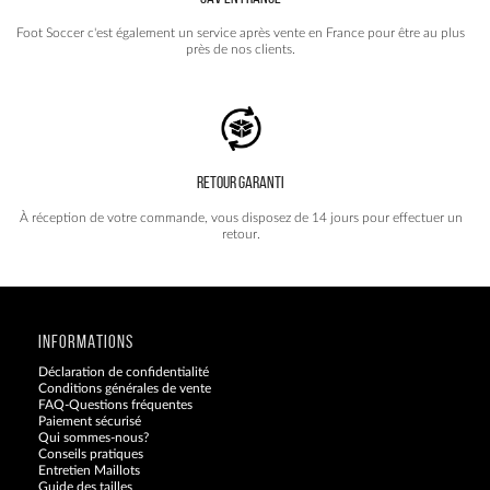
Foot Soccer c'est également un service après vente en France pour être au plus
près de nos clients.
RETOUR GARANTI
À réception de votre commande, vous disposez de 14 jours pour effectuer un
retour.
INFORMATIONS
Déclaration de confidentialité
Conditions générales de vente
FAQ-Questions fréquentes
Paiement sécurisé
Qui sommes-nous?
Conseils pratiques
Entretien Maillots
Guide des tailles