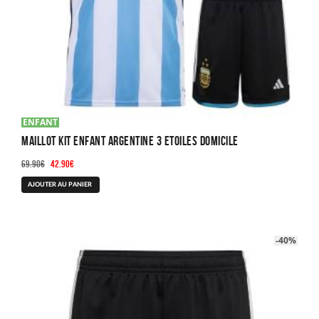
ENFANT
MAILLOT KIT ENFANT ARGENTINE 3 ETOILES DOMICILE
Le
Le
69.90
€
42.90
€
prix
prix
Ce
AJOUTER AU PANIER
initial
actuel
produit
était :
est :
a
69.90€.
42.90€.
plusieurs
-40%
variations.
Les
options
peuvent
être
choisies