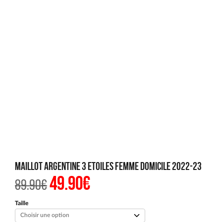
MAILLOT ARGENTINE 3 ETOILES FEMME DOMICILE 2022-23
49.90
€
Le
Le
89.90
€
prix
prix
initial
actuel
était :
est :
Taille
89.90€.
49.90€.