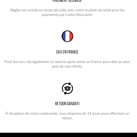
PAIEMENT SÉCURISÉ
Réglez vos achats en toute sécurité avec notre module sécurisé pour les
paiements par Cartes Bancaires.
SAV EN FRANCE
Foot Soccer c'est également un service après vente en France pour être au plus
près de nos clients.
RETOUR GARANTI
À réception de votre commande, vous disposez de 14 jours pour effectuer un
retour.