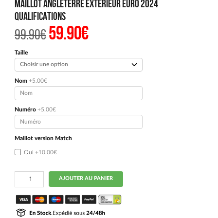
MAILLOT ANGLETERRE EXTERIEUR EURO 2024
QUALIFICATIONS
59.90
€
Le
Le
99.90
€
prix
prix
initial
actuel
était :
est :
Taille
99.90€.
59.90€.
Nom
+5.00€
Numéro
+5.00€
Maillot version Match
Oui
+10.00€
quantité
AJOUTER AU PANIER
de
MAILLOT
ANGLETERRE
EXTERIEUR
EURO
2024