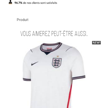
Produit
Vous aimerez peut-être aussi…
NEW!
-40%