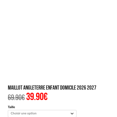
Maillot Angleterre Enfant Domicile 2026 2027
39.90
€
Le
Le
69.90
€
prix
prix
initial
actuel
était :
est :
Taille
69.90€.
39.90€.