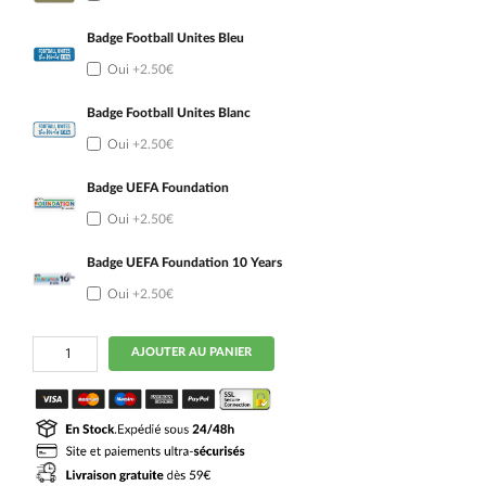
Badge Football Unites Bleu
Oui
+2.50€
Badge Football Unites Blanc
Oui
+2.50€
Badge UEFA Foundation
Oui
+2.50€
Badge UEFA Foundation 10 Years
Oui
+2.50€
quantité
AJOUTER AU PANIER
de
Maillot
Angleterre
Enfant
Domicile
2026
2027