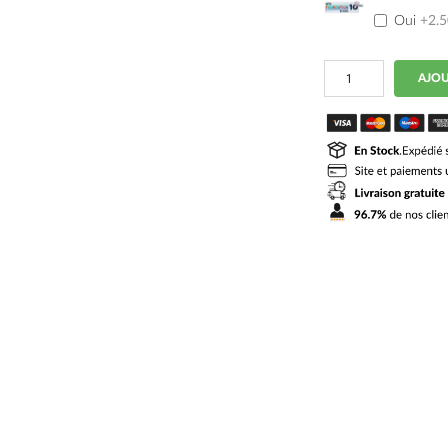
Oui
+2.
quantité
AJOU
de
Maillot
Allemagne
Domicile
2024
2025
Havertz