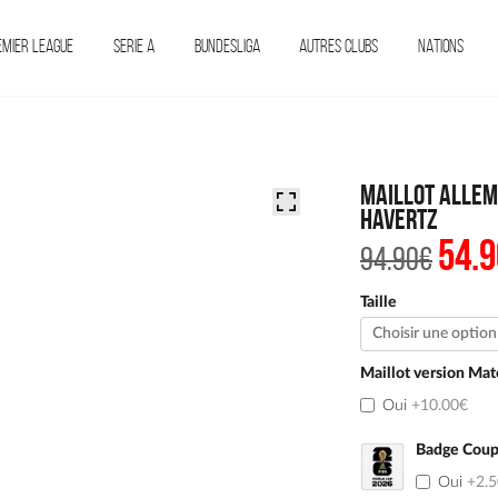
EMIER LEAGUE
SERIE A
BUNDESLIGA
AUTRES CLUBS
NATIONS
Maillot Allem
Havertz
54.9
Le
94.90
€
prix
initi
était 
Taille
94.90
Maillot version Mat
Oui
+10.00€
Badge Coup
Oui
+2.