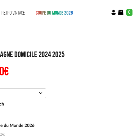
0
RETRO VINTAGE
COUPE DU MONDE 2026
agne Domicile 2024 2025
0
€
Le
prix
al
actuel
:
est :
€.
54.90€.
ch
e du Monde 2026
50€