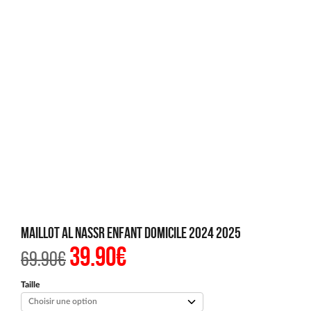
Maillot AL Nassr Enfant Domicile 2024 2025
39.90
€
Le
Le
69.90
€
prix
prix
initial
actuel
était :
est :
Taille
69.90€.
39.90€.