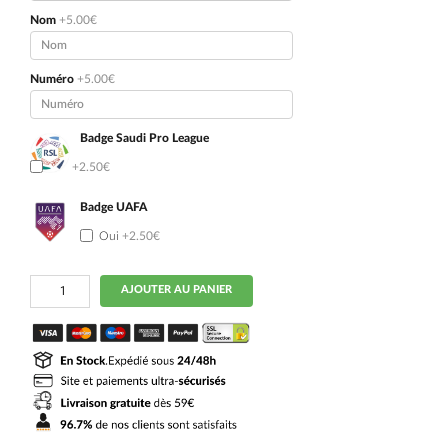
Nom
+5.00€
Numéro
+5.00€
Badge Saudi Pro League
Oui
+2.50€
Badge UAFA
Oui
+2.50€
quantité
AJOUTER AU PANIER
de
Maillot
AL
Nassr
Enfant
Domicile
2024
2025