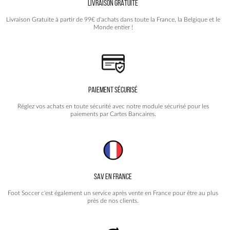
LIVRAISON GRATUITE
sur
la
Livraison Gratuite à partir de 99€ d'achats dans toute la France, la Belgique et le
page
Monde entier !
du
produit
PAIEMENT SÉCURISÉ
Réglez vos achats en toute sécurité avec notre module sécurisé pour les
paiements par Cartes Bancaires.
SAV EN FRANCE
Foot Soccer c'est également un service après vente en France pour être au plus
près de nos clients.