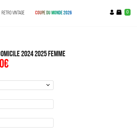
0
RETRO VINTAGE
COUPE DU MONDE 2026
Domicile 2024 2025 Femme
0
€
Le
prix
al
actuel
:
est :
€.
49.90€.