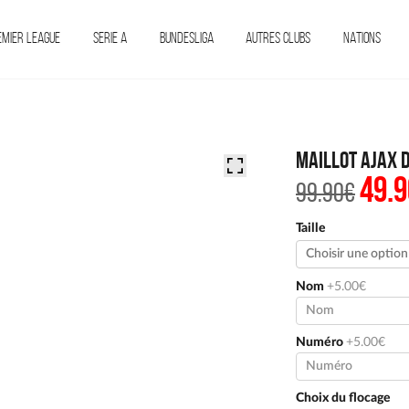
EMIER LEAGUE
SERIE A
BUNDESLIGA
AUTRES CLUBS
NATIONS
Maillot Ajax 
49.9
Le
99.90
€
prix
initi
était 
Taille
99.90
Nom
+5.00€
Numéro
+5.00€
Choix du flocage