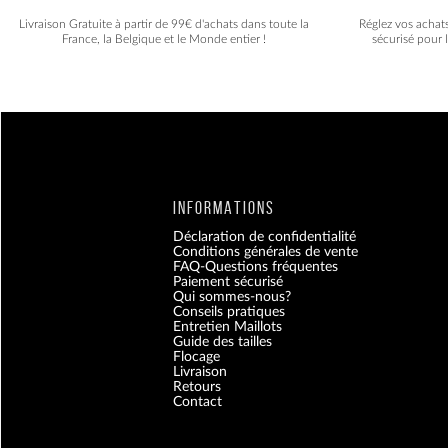
Livraison Gratuite à partir de 99€ d'achats dans toute la
Réglez vos achat
France, la Belgique et le Monde entier !
sécurisé pour 
INFORMATIONS
Déclaration de confidentialité
Conditions générales de vente
FAQ-Questions fréquentes
Paiement sécurisé
Qui sommes-nous?
Conseils pratiques
Entretien Maillots
Guide des tailles
Flocage
Livraison
Retours
Contact
Blog