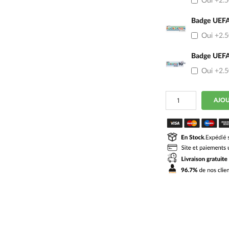
Oui
+2.
Badge UEFA
Oui
+2.
Badge UEFA
Oui
+2.
quantité
AJOU
de
Maillot
Ajax
Domicile
2024
2025
Femme