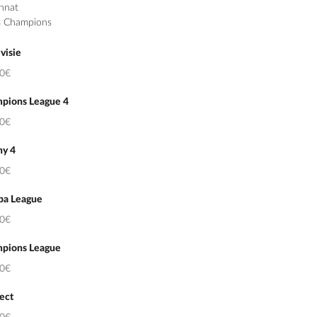
nnat
s Champions
visie
50€
pions League 4
50€
hy 4
50€
pa League
50€
pions League
50€
ect