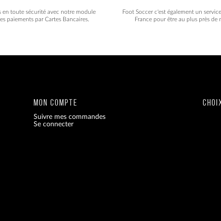
s en toute sécurité avec notre module
Foot Soccer c'est également un servic
les paiements par Cartes Bancaires.
France pour être au plus près de n
MON COMPTE
CHOI
Suivre mes commandes
Se connecter