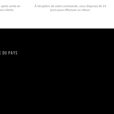
e après vente en
À réception de votre commande, vous disposez de 14
os clients.
jours pour effectuer un retour.
X DU PAYS