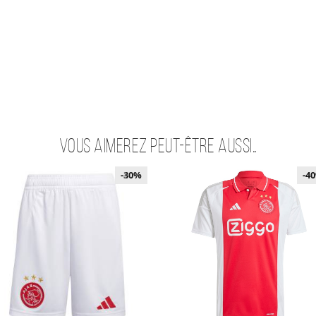
Vous aimerez peut-être aussi…
-40%
-30%
-4
-4