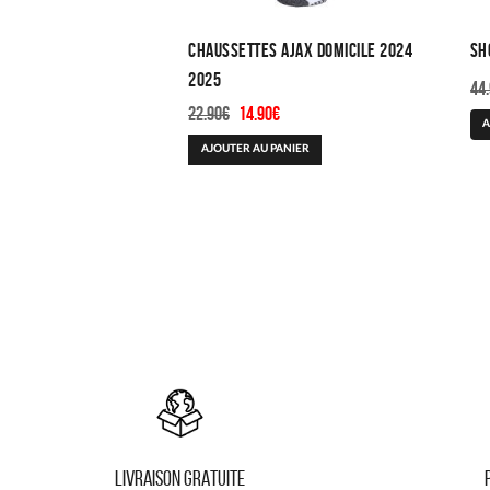
Chaussettes Ajax Domicile 2024
Sh
2025
44
Le
Le
22.90
€
14.90
€
A
prix
prix
AJOUTER AU PANIER
initial
actuel
était :
est :
22.90€.
14.90€.
LIVRAISON GRATUITE