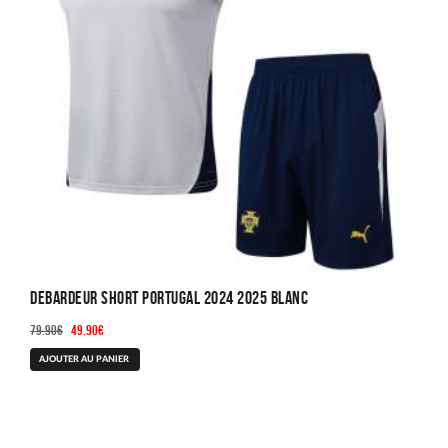
Debardeur Short Portugal 2024 2025 Blanc
Le
Le
79.90
€
49.90
€
prix
prix
Ce
AJOUTER AU PANIER
initial
actuel
produit
était :
est :
a
79.90€.
49.90€.
plusieurs
variations.