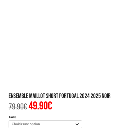
Ensemble Maillot Short Portugal 2024 2025 Noir
49.90
€
Le
Le
79.90
€
prix
prix
initial
actuel
était :
est :
Taille
79.90€.
49.90€.