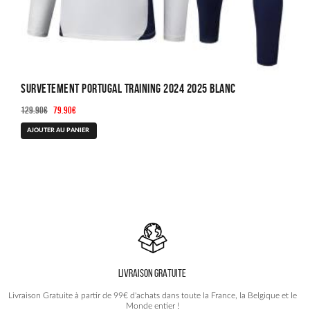
Survetement Portugal Training 2024 2025 Blanc
Le
Le
129.90
€
79.90
€
prix
prix
Ce
AJOUTER AU PANIER
initial
actuel
produit
était :
est :
a
129.90€.
79.90€.
plusieurs
variations.
Les
options
peuvent
être
choisies
LIVRAISON GRATUITE
sur
la
Livraison Gratuite à partir de 99€ d'achats dans toute la France, la Belgique et le
page
Monde entier !