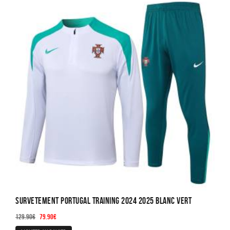
Les
options
peuvent
être
choisies
sur
la
page
du
produit
Survetement Portugal Training 2024 2025 Blanc Vert
Le
Le
129.90
€
79.90
€
prix
prix