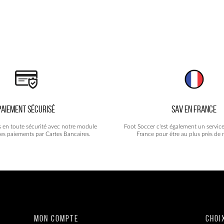
PAIEMENT SÉCURISÉ
SAV EN FRANCE
s en toute sécurité avec notre module
Foot Soccer c'est également un servic
les paiements par Cartes Bancaires.
France pour être au plus près de n
MON COMPTE
CHOI