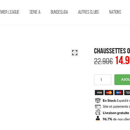
EMIER LEAGUE
SERIE A
BUNDESLIGA
AUTRES CLUBS
NATIONS
Chaussettes O
14.9
Le
22.90
€
prix
initi
était 
22.90
quantité
AJOU
de
Chaussettes
OM
Third
2025
2026