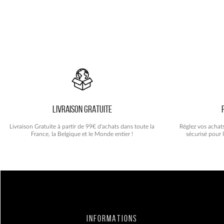
LIVRAISON GRATUITE
Livraison Gratuite à partir de 99€ d'achats dans toute la
Réglez vos achat
France, la Belgique et le Monde entier !
sécurisé pour 
INFORMATIONS