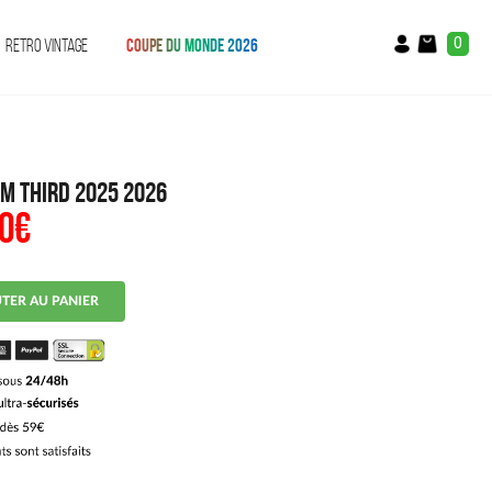
0
RETRO VINTAGE
COUPE DU MONDE 2026
M Third 2025 2026
0
€
Le
prix
al
actuel
:
est :
€.
14.90€.
TER AU PANIER