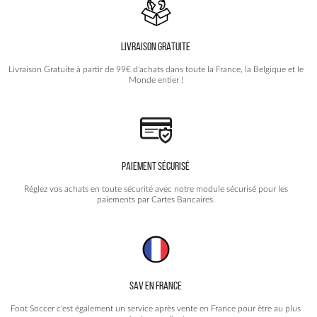
peuvent
être
choisies
LIVRAISON GRATUITE
sur
la
Livraison Gratuite à partir de 99€ d'achats dans toute la France, la Belgique et le
page
Monde entier !
du
produit
PAIEMENT SÉCURISÉ
Réglez vos achats en toute sécurité avec notre module sécurisé pour les
paiements par Cartes Bancaires.
SAV EN FRANCE
Foot Soccer c'est également un service après vente en France pour être au plus