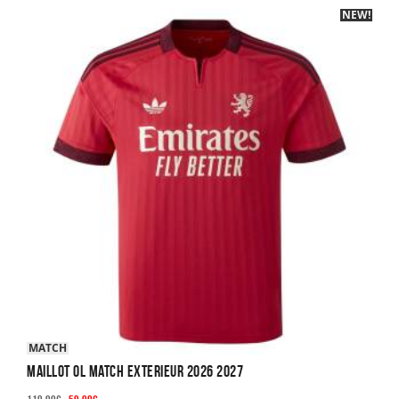
NEW!
-40%
MATCH
Maillot OL Match Exterieur 2026 2027
Le
Le