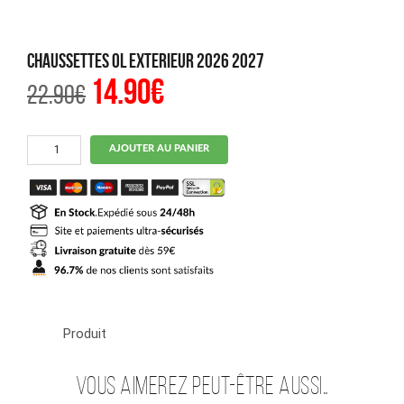
Chaussettes OL Exterieur 2026 2027
14.90
€
Le
Le
22.90
€
prix
prix
initial
actuel
était :
est :
22.90€.
14.90€.
quantité
AJOUTER AU PANIER
de
Chaussettes
OL
Exterieur
2026
2027
Produit
Vous aimerez peut-être aussi…