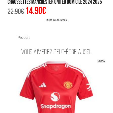
Chaussettes Manchester United Domicile 2024 2025
14.90
€
Le
Le
22.90
€
prix
prix
initial
actuel
était :
est :
Rupture de stock
22.90€.
14.90€.
Produit
Vous aimerez peut-être aussi…
-40%