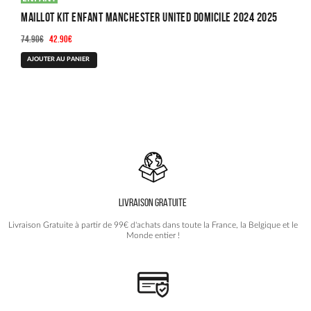
Maillot Kit Enfant Manchester United Domicile 2024 2025
Le
Le
74.90
€
42.90
€
prix
prix
Ce
AJOUTER AU PANIER
initial
actuel
produit
était :
est :
a
74.90€.
42.90€.
plusieurs
variations.
Les
options
peuvent
être
choisies
LIVRAISON GRATUITE
sur
la
Livraison Gratuite à partir de 99€ d'achats dans toute la France, la Belgique et le
page
Monde entier !
du
produit