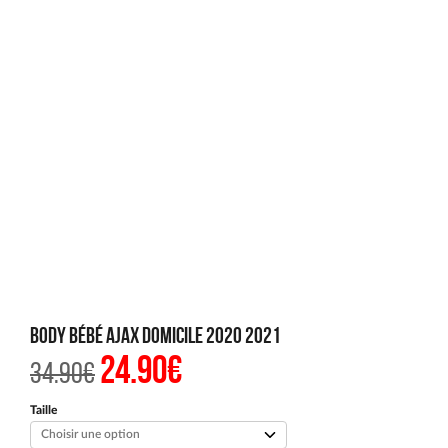
Body bébé Ajax Domicile 2020 2021
24.90
€
Le
Le
34.90
€
prix
prix
initial
actuel
était :
est :
Taille
34.90€.
24.90€.