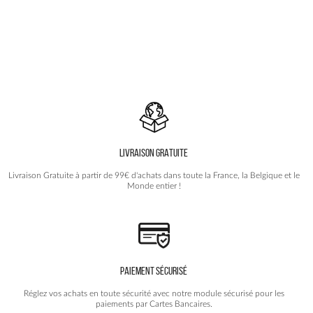
a
a
109.90€.
54.90€.
109.90€.
54.90€.
plusieurs
plusieurs
variations.
variations.
Les
Les
options
options
peuvent
peuvent
être
être
choisies
choisies
sur
sur
la
la
page
page
du
du
produit
produit
LIVRAISON GRATUITE
Livraison Gratuite à partir de 99€ d'achats dans toute la France, la Belgique et le
Monde entier !
PAIEMENT SÉCURISÉ
Réglez vos achats en toute sécurité avec notre module sécurisé pour les
paiements par Cartes Bancaires.