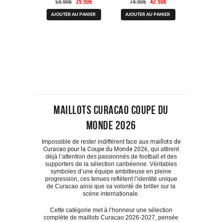
Le
Le
Le
Le
2027
69.90
€
39.90
€
74.90
€
42.90
€
prix
prix
prix
prix
Ce
Ce
initial
actuel
initial
actuel
AJOUTER AU PANIER
AJOUTER AU PANIER
produit
produit
était :
est :
était :
est :
a
a
69.90€.
39.90€.
74.90€.
42.90€.
plusieurs
plusieurs
variations.
variations.
Les
Les
options
options
peuvent
peuvent
être
être
choisies
choisies
sur
sur
la
la
page
page
Maillots Curacao Coupe du
du
du
produit
produit
Monde 2026
Impossible de rester indifférent face aux
maillots de
Curacao pour la Coupe du Monde 2026
, qui attirent
déjà l’attention des passionnés de football et des
supporters de la sélection caribéenne. Véritables
symboles d’une équipe ambitieuse en pleine
progression, ces tenues reflètent l’identité unique
de Curacao ainsi que sa volonté de briller sur la
scène internationale.
Cette catégorie met à l’honneur une sélection
complète de maillots Curacao 2026-2027, pensée