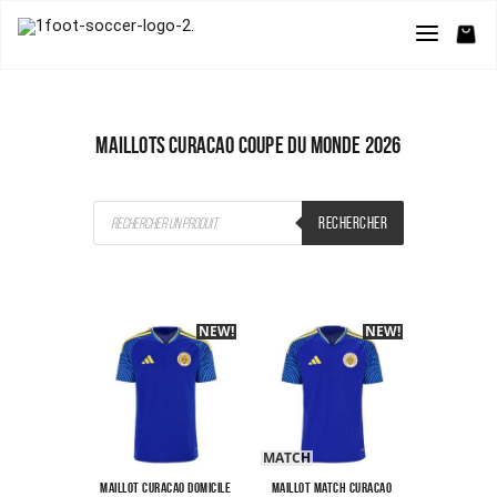
Maillots Curacao Coupe du Monde 2026
Recherche
RECHERCHER
de
produits
NEW!
-40%
NEW!
-40%
MATCH
Maillot Curacao Domicile
Maillot Match Curacao