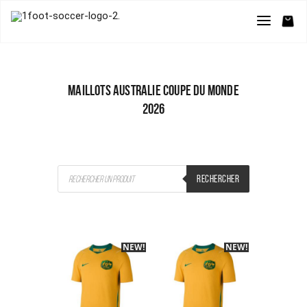
Maillots Australie Coupe du Monde
2026
Recherche
RECHERCHER
de
produits
NEW!
-40%
NEW!
-40%