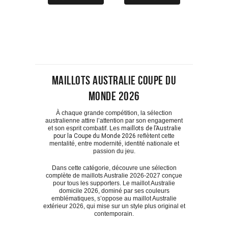
produit
produit
était :
est :
était :
est :
a
a
89.90€.
49.90€.
109.90€.
59.90€.
plusieurs
plusieurs
variations.
variations.
Les
Les
options
options
peuvent
peuvent
être
être
choisies
choisies
sur
sur
Maillots Australie Coupe du
la
la
page
page
Monde 2026
du
du
produit
produit
À chaque grande compétition, la sélection
australienne attire l’attention par son engagement
et son esprit combatif. Les
maillots de l’Australie
pour la Coupe du Monde 2026
reflètent cette
mentalité, entre modernité, identité nationale et
passion du jeu.
Dans cette catégorie, découvre une sélection
complète de maillots Australie 2026-2027 conçue
pour tous les supporters. Le maillot Australie
domicile 2026, dominé par ses couleurs
emblématiques, s’oppose au maillot Australie
extérieur 2026, qui mise sur un style plus original et
contemporain.