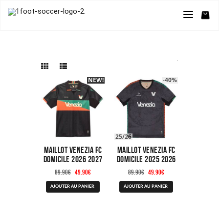
NEW!
-40%
-40%
25/26
Maillot Venezia FC
Maillot Venezia FC
Domicile 2026 2027
Domicile 2025 2026
Le
Le
Le
Le
89.90
€
49.90
€
89.90
€
49.90
€
prix
prix
prix
prix
Ce
Ce
AJOUTER AU PANIER
AJOUTER AU PANIER
initial
actuel
initial
actuel
produit
produit
était :
est :
était :
est :
a
a
89.90€.
49.90€.
89.90€.
49.90€.
plusieurs
plusieurs