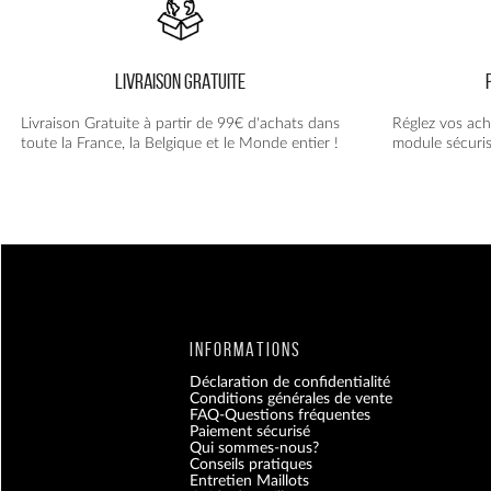
page
du
produit
LIVRAISON GRATUITE
Livraison Gratuite à partir de 99€ d'achats dans
Réglez vos ach
toute la France, la Belgique et le Monde entier !
module sécuris
INFORMATIONS
Déclaration de confidentialité
Conditions générales de vente
FAQ-Questions fréquentes
Paiement sécurisé
Qui sommes-nous?
Conseils pratiques
Entretien Maillots