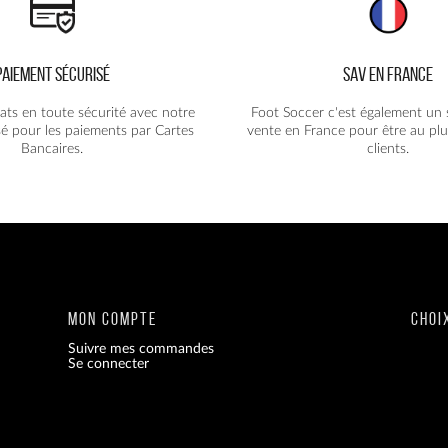
PAIEMENT SÉCURISÉ
SAV EN FRANCE
ats en toute sécurité avec notre
Foot Soccer c'est également un 
é pour les paiements par Cartes
vente en France pour être au plu
Bancaires.
clients.
MON COMPTE
CHOI
Suivre mes commandes
Se connecter