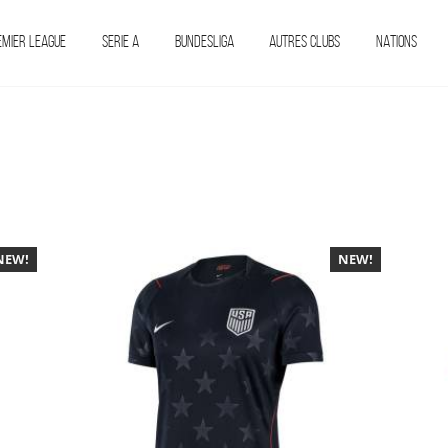
EMIER LEAGUE
SERIE A
BUNDESLIGA
AUTRES CLUBS
NATIONS
NEW!
-40%
NEW!
-40%