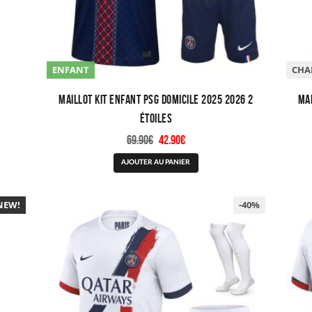
ENFANT
CHA
Maillot Kit Enfant PSG Domicile 2025 2026 2
Mai
étoiles
Le
Le
69.90
€
42.90
€
prix
prix
Ce
AJOUTER AU PANIER
initial
actuel
produit
était :
est :
a
69.90€.
42.90€.
NEW!
plusieurs
-40%
variations.
Les
options
peuvent
être
choisies
sur