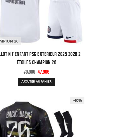
la
page
du
produit
MPION 26
llot Kit Enfant PSG Exterieur 2025 2026 2
étoiles Champion 26
Le
Le
79.90
€
47.90
€
prix
prix
Ce
AJOUTER AU PANIER
initial
actuel
produit
était :
est :
a
79.90€.
47.90€.
plusieurs
-40%
variations.
Les
options
peuvent
être