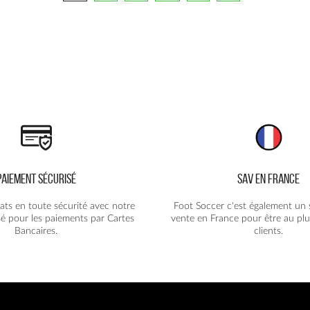
peuvent
être
choisies
sur
la
page
du
produit
PAIEMENT SÉCURISÉ
SAV EN FRANCE
ats en toute sécurité avec notre
Foot Soccer c'est également un 
é pour les paiements par Cartes
vente en France pour être au plu
Bancaires.
clients.