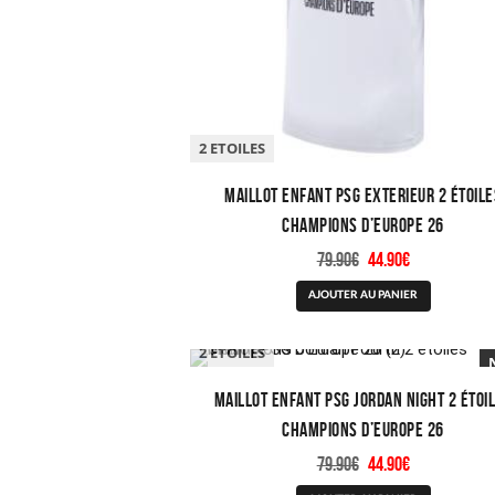
2 ETOILES
Maillot Enfant PSG Exterieur 2 étoile
Champions D’Europe 26
Le
Le
79.90
€
44.90
€
prix
prix
Ce
AJOUTER AU PANIER
initial
actuel
produit
était :
est :
a
79.90€.
44.90€.
2 ETOILES
plusieurs
variations.
Maillot Enfant PSG Jordan Night 2 étoi
Les
Champions D’Europe 26
options
peuvent
Le
Le
79.90
€
44.90
€
être
prix
prix
Ce