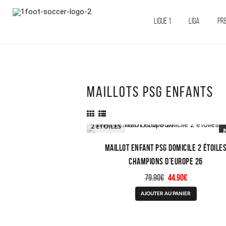
LIGUE 1
LIGA
PR
MAILLOTS PSG ENFANTS
2 ETOILES
Maillot Enfant PSG Domicile 2 étoile
Champions D’Europe 26
Le
Le
79.90
€
44.90
€
prix
prix
Ce
AJOUTER AU PANIER
initial
actuel
produit
était :
est :
a
79.90€.
44.90€.
plusieurs