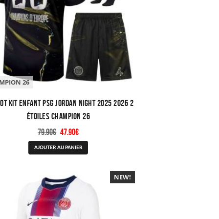
choisies
sur
la
page
du
produit
MPION 26
ot Kit Enfant PSG Jordan Night 2025 2026 2
étoiles Champion 26
Le
Le
79.90
€
47.90
€
prix
prix
Ce
AJOUTER AU PANIER
initial
actuel
produit
était :
est :
a
79.90€.
47.90€.
plusieurs
NEW!
-40%
variations.
Les
options
peuvent