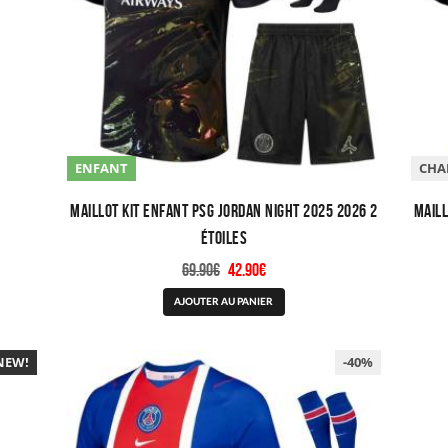
choisies
sur
la
page
du
produit
ENFANT
CHA
Maillot Kit Enfant PSG Jordan Night 2025 2026 2
Maill
étoiles
Le
Le
69.90
€
42.90
€
prix
prix
Ce
AJOUTER AU PANIER
initial
actuel
produit
était :
est :
a
69.90€.
42.90€.
NEW!
-40%
plusieurs
-40%
variations.
Les
options
peuvent