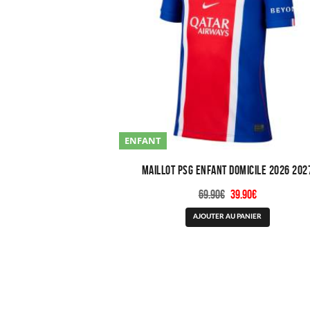
ENFANT
Maillot PSG Enfant Domicile 2026 202
Le
Le
69.90
€
39.90
€
prix
prix
Ce
AJOUTER AU PANIER
initial
actuel
produit
était :
est :
a
69.90€.
39.90€.
plusieurs
variations.
Les
options