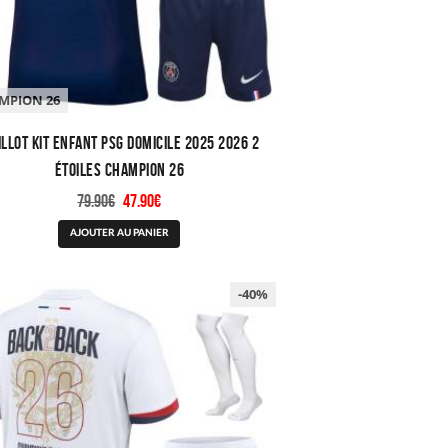
MPION 26
llot Kit Enfant PSG Domicile 2025 2026 2
étoiles Champion 26
Le
Le
79.90
€
47.90
€
prix
prix
Ce
AJOUTER AU PANIER
initial
actuel
produit
était :
est :
a
79.90€.
47.90€.
plusieurs
-40%
variations.
Les
options
peuvent
être
choisies
sur