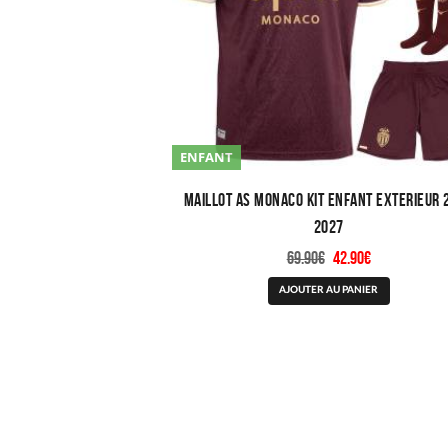
sur
la
page
du
produit
ENFANT
Maillot AS Monaco Kit Enfant Exterieur 
2027
Le
Le
69.90
€
42.90
€
prix
prix
Ce
AJOUTER AU PANIER
initial
actuel
produit
était :
est :
a
69.90€.
42.90€.
plusieurs
variations.
Les
options
peuvent