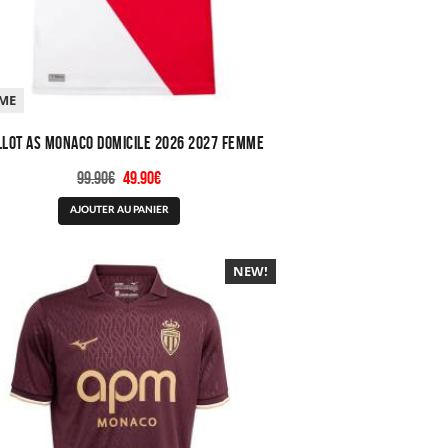
ME
llot AS Monaco Domicile 2026 2027 Femme
Le
Le
99.90
€
49.90
€
prix
prix
Ce
AJOUTER AU PANIER
initial
actuel
produit
était :
est :
a
99.90€.
49.90€.
plusieurs
NEW!
-40%
variations.
Les
options
peuvent
être
choisies
sur
la