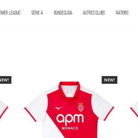
EMIER LEAGUE
SERIE A
BUNDESLIGA
AUTRES CLUBS
NATIONS
NEW!
-40%
NEW!
-40%