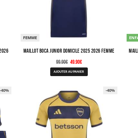
page
du
produit
FEMME
ENF
 2026
Maillot Boca Junior Domicile 2025 2026 Femme
Mail
Le
Le
99.90
€
49.90
€
prix
prix
Ce
AJOUTER AU PANIER
initial
actuel
produit
était :
est :
a
99.90€.
49.90€.
-40%
plusieurs
-40%
variations.
Les
options
peuvent
être
choisies
sur