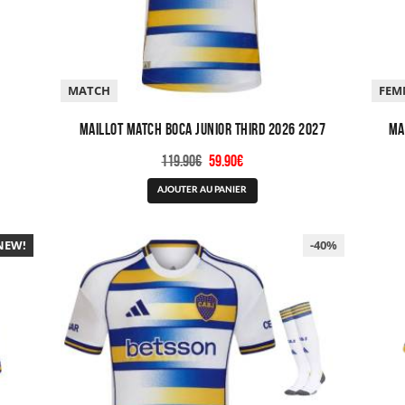
MATCH
FEM
Maillot Match Boca Junior Third 2026 2027
Ma
Le
Le
119.90
€
59.90
€
prix
prix
Ce
AJOUTER AU PANIER
initial
actuel
produit
était :
est :
a
119.90€.
59.90€.
NEW!
plusieurs
-40%
variations.
Les
options
peuvent
être
choisies
sur
la