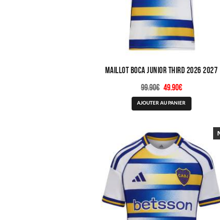
Maillot Boca Junior Third 2026 2027
Le
Le
99.90
€
49.90
€
prix
prix
Ce
AJOUTER AU PANIER
initial
actuel
produit
était :
est :
a
99.90€.
49.90€.
plusieurs
variations.
Les
options
peuvent
être
choisies
sur
la