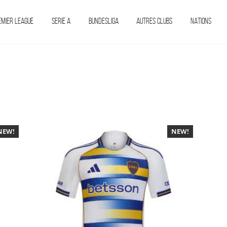
EMIER LEAGUE
SERIE A
BUNDESLIGA
AUTRES CLUBS
NATIONS
NEW!
-40%
NEW!
-40%