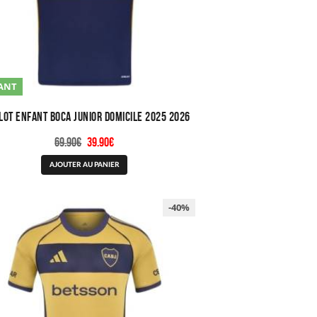
page
du
produit
ANT
lot Enfant Boca Junior Domicile 2025 2026
Le
Le
69.90
€
39.90
€
prix
prix
Ce
AJOUTER AU PANIER
initial
actuel
produit
était :
est :
a
69.90€.
39.90€.
plusieurs
-40%
variations.
Les
options
peuvent
être
choisies
sur