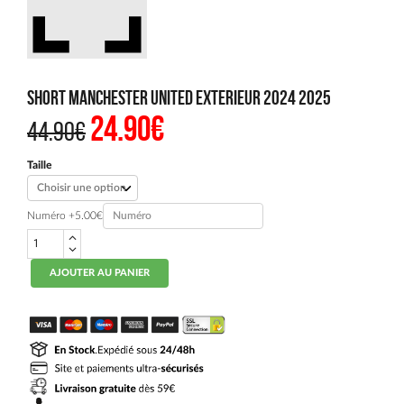
Short Manchester United Exterieur 2024 2025
24.90
€
Le
Le
44.90
€
prix
prix
initial
actuel
était :
est :
Taille
44.90€.
24.90€.
Numéro
+5.00€
quantité
de
Short
AJOUTER AU PANIER
Manchester
United
Exterieur
2024
2025