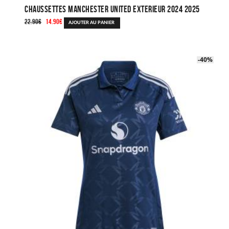
Chaussettes Manchester United Exterieur 2024 2025
Le
Le
22.90
€
14.90
€
AJOUTER AU PANIER
prix
prix
initial
actuel
était :
est :
-40%
-40%
22.90€.
14.90€.