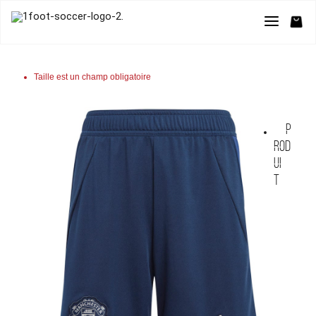
Taille est un champ obligatoire
P
rod
ui
t