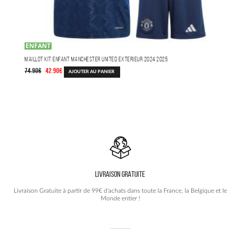
ENFANT
Maillot Kit Enfant Manchester United Exterieur 2024 2025
Le
Le
74.90
€
42.90
€
AJOUTER AU PANIER
prix
prix
initial
actuel
était :
est :
74.90€.
42.90€.
LIVRAISON GRATUITE
Livraison Gratuite à partir de 99€ d'achats dans toute la France, la Belgique et le
Monde entier !