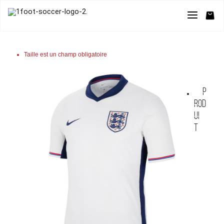
Taille est un champ obligatoire
P
rod
ui
t