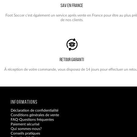
SAV EN FRANCE
Foot Soccer c'est également un service après vente en France pour être au plus prè
de nos clients.
RETOUR GARANTI
À réception de votre commande, vous disposez de 14 jours pour effectuer un retou
INFORMATIONS
Déclaration de confidentialité
Conditions générales de vente
FAQ-Questions fréquentes
Paiement sécurisé
Qui sommes-nous?
Conseils pratiques