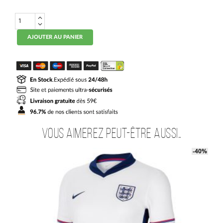
quantité
de
Maillot
AJOUTER AU PANIER
Match
Angleterre
Domicile
2024
2025
Vous aimerez peut-être aussi…
-40%
-40%