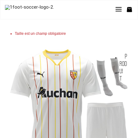
Taille est un champ obligatoire
P
rod
ui
t