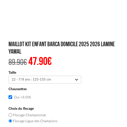
Maillot Kit Enfant Barca Domicile 2025 2026 Lamine
Yamal
47.90
€
Le
Le
89.90
€
prix
prix
initial
actuel
était :
est :
Taille
89.90€.
47.90€.
Chaussettes
Oui
+8.00€
Choix du flocage
Flocage Championnat
Flocage Ligue des Champions