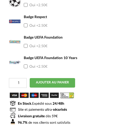
Oui
+2.50€
Badge Respect
Oui
+2.50€
Badge UEFA Foundation
Oui
+2.50€
Badge UEFA Foundation 10 Years
Oui
+2.50€
quantité
AJOUTER AU PANIER
de
Maillot
Kit
Enfant
Barca
Domicile
2025
2026
Lamine
Yamal