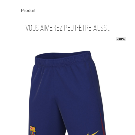
Produit
Vous aimerez peut-être aussi…
-40%
-30%